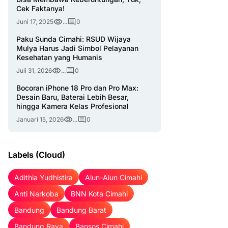
Cek Faktanya!
Juni 17, 2025
...
0
Paku Sunda Cimahi: RSUD Wijaya
Mulya Harus Jadi Simbol Pelayanan
Kesehatan yang Humanis
Juli 31, 2026
...
0
Bocoran iPhone 18 Pro dan Pro Max:
Desain Baru, Baterai Lebih Besar,
hingga Kamera Kelas Profesional
Januari 15, 2026
...
0
Labels (Cloud)
Adithia Yudhistira
Alun-Alun Cimahi
Anti Narkoba
BNN Kota Cimahi
Bandung
Bandung Barat
Bandung Raya
Bansos Cimahi