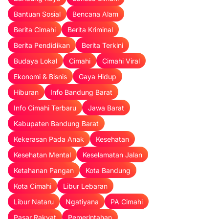
Bantuan Sosial
Bencana Alam
Berita Cimahi
Berita Kriminal
Berita Pendidikan
Berita Terkini
Budaya Lokal
Cimahi
Cimahi Viral
Ekonomi & Bisnis
Gaya Hidup
Hiburan
Info Bandung Barat
Info Cimahi Terbaru
Jawa Barat
Kabupaten Bandung Barat
Kekerasan Pada Anak
Kesehatan
Kesehatan Mental
Keselamatan Jalan
Ketahanan Pangan
Kota Bandung
Kota Cimahi
Libur Lebaran
Libur Nataru
Ngatiyana
PA Cimahi
Pasar Rakyat
Pemerintahan