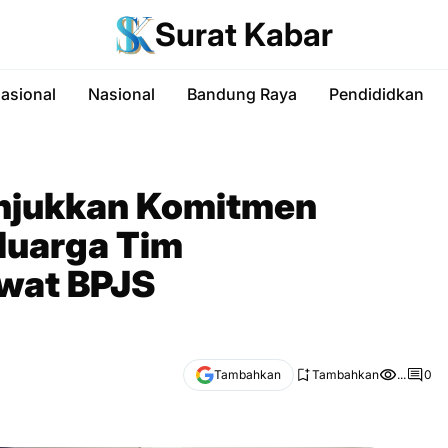
Surat Kabar
nasional
Nasional
Bandung Raya
Pendididkan
unjukkan Komitmen
eluarga Tim
wat BPJS
Tambahkan
Tambahkan
...
0