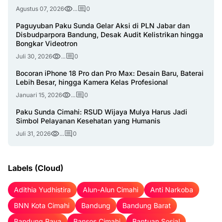
Agustus 07, 2026
...
0
Paguyuban Paku Sunda Gelar Aksi di PLN Jabar dan
Disbudparpora Bandung, Desak Audit Kelistrikan hingga
Bongkar Videotron
Juli 30, 2026
...
0
Bocoran iPhone 18 Pro dan Pro Max: Desain Baru, Baterai
Lebih Besar, hingga Kamera Kelas Profesional
Januari 15, 2026
...
0
Paku Sunda Cimahi: RSUD Wijaya Mulya Harus Jadi
Simbol Pelayanan Kesehatan yang Humanis
Juli 31, 2026
...
0
Labels (Cloud)
Adithia Yudhistira
Alun-Alun Cimahi
Anti Narkoba
BNN Kota Cimahi
Bandung
Bandung Barat
Bandung Raya
Bansos Cimahi
Bantuan Sosial