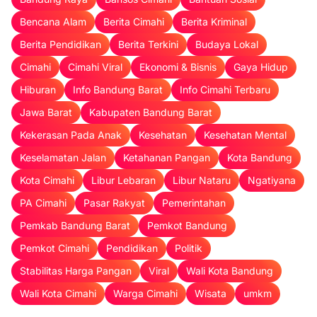
Bencana Alam
Berita Cimahi
Berita Kriminal
Berita Pendidikan
Berita Terkini
Budaya Lokal
Cimahi
Cimahi Viral
Ekonomi & Bisnis
Gaya Hidup
Hiburan
Info Bandung Barat
Info Cimahi Terbaru
Jawa Barat
Kabupaten Bandung Barat
Kekerasan Pada Anak
Kesehatan
Kesehatan Mental
Keselamatan Jalan
Ketahanan Pangan
Kota Bandung
Kota Cimahi
Libur Lebaran
Libur Nataru
Ngatiyana
PA Cimahi
Pasar Rakyat
Pemerintahan
Pemkab Bandung Barat
Pemkot Bandung
Pemkot Cimahi
Pendidikan
Politik
Stabilitas Harga Pangan
Viral
Wali Kota Bandung
Wali Kota Cimahi
Warga Cimahi
Wisata
umkm