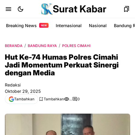
Surat Kabar
Breaking News
Internasional
Nasional
Bandung 
NEW
BERANDA
BANDUNG RAYA
POLRES CIMAHI
Hut Ke-74 Humas Polres Cimahi
Jadi Momentum Perkuat Sinergi
dengan Media
Redaksi
Oktober 29, 2025
Tambahkan
Tambahkan
...
0