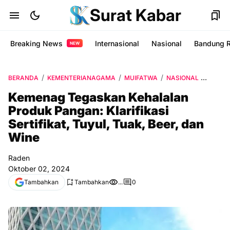
Surat Kabar
Breaking News
Internasional
Nasional
Bandung 
NEW
BERANDA
KEMENTERIANAGAMA
MUIFATWA
NASIONAL
PRODU
Kemenag Tegaskan Kehalalan
Produk Pangan: Klarifikasi
Sertifikat, Tuyul, Tuak, Beer, dan
Wine
Raden
Oktober 02, 2024
Tambahkan
Tambahkan
...
0