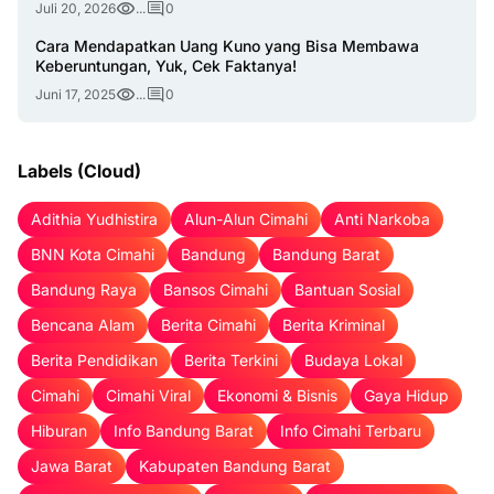
Juli 20, 2026
...
0
Cara Mendapatkan Uang Kuno yang Bisa Membawa
Keberuntungan, Yuk, Cek Faktanya!
Juni 17, 2025
...
0
Labels (Cloud)
Adithia Yudhistira
Alun-Alun Cimahi
Anti Narkoba
BNN Kota Cimahi
Bandung
Bandung Barat
Bandung Raya
Bansos Cimahi
Bantuan Sosial
Bencana Alam
Berita Cimahi
Berita Kriminal
Berita Pendidikan
Berita Terkini
Budaya Lokal
Cimahi
Cimahi Viral
Ekonomi & Bisnis
Gaya Hidup
Hiburan
Info Bandung Barat
Info Cimahi Terbaru
Jawa Barat
Kabupaten Bandung Barat