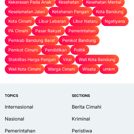
Kekerasan Pada Anak
Kesehatan
Kesehatan Mental
Keselamatan Jalan
Ketahanan Pangan
Kota Bandung
Kota Cimahi
Libur Lebaran
Libur Nataru
Ngatiyana
PA Cimahi
Pasar Rakyat
Pemerintahan
Pemkab Bandung Barat
Pemkot Bandung
Pemkot Cimahi
Pendidikan
Politik
Stabilitas Harga Pangan
Viral
Wali Kota Bandung
Wali Kota Cimahi
Warga Cimahi
Wisata
umkm
TOPICS
SECTIONS
Internasional
Berita Cimahi
Nasional
Kriminal
Pemerintahan
Peristiwa