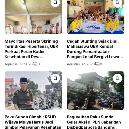
Mayoritas Peserta Skrining
Cegah Stunting Sejak Dini,
Terindikasi Hipertensi, UBK
Mahasiswa UBK Kendal
Perkuat Peran Kader
Dorong Pemanfaatan
Kesehatan di Desa
Pangan Lokal Bergizi Lewat
Mandalahaji
Program GEMARI
Agustus 07, 2026
0
Agustus 07, 2026
0
Paku Sunda Cimahi: RSUD
Paguyuban Paku Sunda
Wijaya Mulya Harus Jadi
Gelar Aksi di PLN Jabar dan
Simbol Pelayanan Kesehatan
Disbudparpora Bandung,