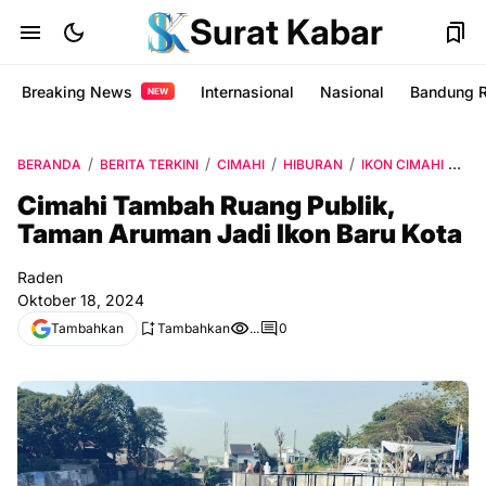
Surat Kabar
Breaking News
Internasional
Nasional
Bandung 
NEW
BERANDA
BERITA TERKINI
CIMAHI
HIBURAN
IKON CIMAHI
KO
Cimahi Tambah Ruang Publik,
Taman Aruman Jadi Ikon Baru Kota
Raden
Oktober 18, 2024
Tambahkan
Tambahkan
...
0