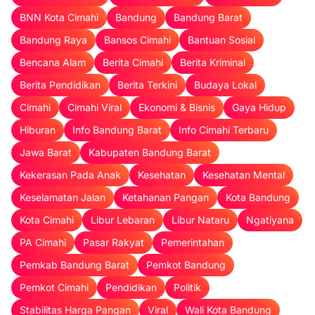
BNN Kota Cimahi
Bandung
Bandung Barat
Bandung Raya
Bansos Cimahi
Bantuan Sosial
Bencana Alam
Berita Cimahi
Berita Kriminal
Berita Pendidikan
Berita Terkini
Budaya Lokal
Cimahi
Cimahi Viral
Ekonomi & Bisnis
Gaya Hidup
Hiburan
Info Bandung Barat
Info Cimahi Terbaru
Jawa Barat
Kabupaten Bandung Barat
Kekerasan Pada Anak
Kesehatan
Kesehatan Mental
Keselamatan Jalan
Ketahanan Pangan
Kota Bandung
Kota Cimahi
Libur Lebaran
Libur Nataru
Ngatiyana
PA Cimahi
Pasar Rakyat
Pemerintahan
Pemkab Bandung Barat
Pemkot Bandung
Pemkot Cimahi
Pendidikan
Politik
Stabilitas Harga Pangan
Viral
Wali Kota Bandung