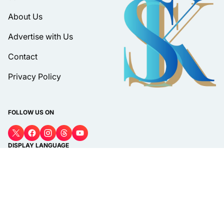
About Us
Advertise with Us
Contact
Privacy Policy
FOLLOW US ON
DISPLAY LANGUAGE
Bahasa
© 2026 PT Media Surat Kabar | suratkabar.web.id. All rights
reserved.
About
Pedoman Media Siber
Privacy Policy