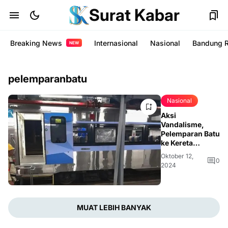
Surat Kabar
Breaking News
Internasional
Nasional
Bandung 
NEW
pelemparanbatu
Nasional
Aksi
Vandalisme,
Pelemparan Batu
ke Kereta
Logawa, Polisi
Oktober 12,
Kejar Pelaku
0
2024
MUAT LEBIH BANYAK