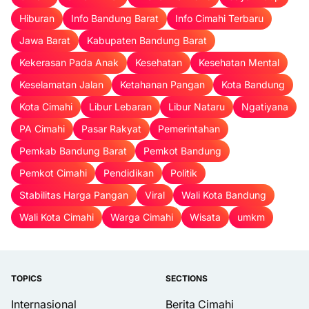
Hiburan
Info Bandung Barat
Info Cimahi Terbaru
Jawa Barat
Kabupaten Bandung Barat
Kekerasan Pada Anak
Kesehatan
Kesehatan Mental
Keselamatan Jalan
Ketahanan Pangan
Kota Bandung
Kota Cimahi
Libur Lebaran
Libur Nataru
Ngatiyana
PA Cimahi
Pasar Rakyat
Pemerintahan
Pemkab Bandung Barat
Pemkot Bandung
Pemkot Cimahi
Pendidikan
Politik
Stabilitas Harga Pangan
Viral
Wali Kota Bandung
Wali Kota Cimahi
Warga Cimahi
Wisata
umkm
TOPICS
SECTIONS
Internasional
Berita Cimahi