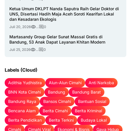
Ketua Umum DKLPT Nanda Saputra Raih Gelar Doktor di
UNS, Disertasi Hadih Maja Aceh Soroti Kearifan Lokal
dan Kesadaran Ekologis
Juli 20, 2026
...
0
Martasandy Group Gelar Sunat Massal Gratis di
Bandung, 53 Anak Dapat Layanan Khitan Modern
Juli 25, 2026
...
0
Labels (Cloud)
Adithia Yudhistira
Alun-Alun Cimahi
Anti Narkoba
BNN Kota Cimahi
Bandung
Bandung Barat
Bandung Raya
Bansos Cimahi
Bantuan Sosial
Bencana Alam
Berita Cimahi
Berita Kriminal
Berita Pendidikan
Berita Terkini
Budaya Lokal
Cimahi
Cimahi Viral
Ekonomi & Bisnis
Gaya Hidup