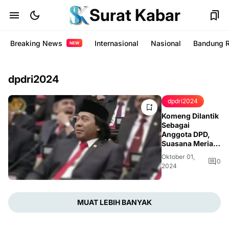
Surat Kabar
Breaking News
Internasional
Nasional
Bandung 
NEW
dpdri2024
dpdri2024
Komeng Dilantik
Sebagai
Anggota DPD,
Suasana Meriah
di Gedung
Oktober 01,
MPR/DPR RI
0
2024
MUAT LEBIH BANYAK