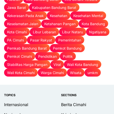
Jawa Barat
Kabupaten Bandung Barat
Kekerasan Pada Anak
Kesehatan
Kesehatan Mental
Keselamatan Jalan
Ketahanan Pangan
Kota Bandung
Kota Cimahi
Libur Lebaran
Libur Nataru
Ngatiyana
PA Cimahi
Pasar Rakyat
Pemerintahan
Pemkab Bandung Barat
Pemkot Bandung
Pemkot Cimahi
Pendidikan
Politik
Stabilitas Harga Pangan
Viral
Wali Kota Bandung
Wali Kota Cimahi
Warga Cimahi
Wisata
umkm
TOPICS
SECTIONS
Internasional
Berita Cimahi