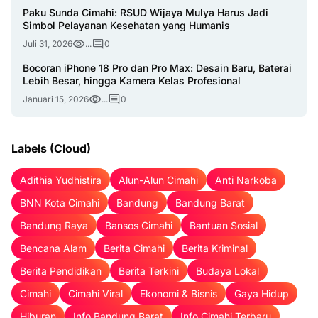
Paku Sunda Cimahi: RSUD Wijaya Mulya Harus Jadi
Simbol Pelayanan Kesehatan yang Humanis
Juli 31, 2026
...
0
Bocoran iPhone 18 Pro dan Pro Max: Desain Baru, Baterai
Lebih Besar, hingga Kamera Kelas Profesional
Januari 15, 2026
...
0
Labels (Cloud)
Adithia Yudhistira
Alun-Alun Cimahi
Anti Narkoba
BNN Kota Cimahi
Bandung
Bandung Barat
Bandung Raya
Bansos Cimahi
Bantuan Sosial
Bencana Alam
Berita Cimahi
Berita Kriminal
Berita Pendidikan
Berita Terkini
Budaya Lokal
Cimahi
Cimahi Viral
Ekonomi & Bisnis
Gaya Hidup
Hiburan
Info Bandung Barat
Info Cimahi Terbaru