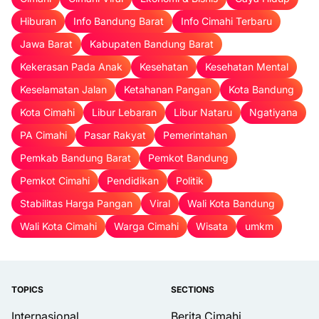
Hiburan
Info Bandung Barat
Info Cimahi Terbaru
Jawa Barat
Kabupaten Bandung Barat
Kekerasan Pada Anak
Kesehatan
Kesehatan Mental
Keselamatan Jalan
Ketahanan Pangan
Kota Bandung
Kota Cimahi
Libur Lebaran
Libur Nataru
Ngatiyana
PA Cimahi
Pasar Rakyat
Pemerintahan
Pemkab Bandung Barat
Pemkot Bandung
Pemkot Cimahi
Pendidikan
Politik
Stabilitas Harga Pangan
Viral
Wali Kota Bandung
Wali Kota Cimahi
Warga Cimahi
Wisata
umkm
TOPICS
SECTIONS
Internasional
Berita Cimahi