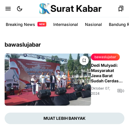
Surat Kabar
Breaking News
Internasional
Nasional
Bandung 
NEW
bawaslujabar
bawaslujabar
Dedi Mulyadi:
Masyarakat
Jawa Barat
Sudah Cerdas
Menyaring
Oktober 07,
Informasi
0
2024
Pemilu
MUAT LEBIH BANYAK