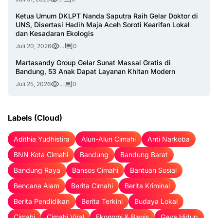
Ketua Umum DKLPT Nanda Saputra Raih Gelar Doktor di
UNS, Disertasi Hadih Maja Aceh Soroti Kearifan Lokal
dan Kesadaran Ekologis
Juli 20, 2026
...
0
Martasandy Group Gelar Sunat Massal Gratis di
Bandung, 53 Anak Dapat Layanan Khitan Modern
Juli 25, 2026
...
0
Labels (Cloud)
Adithia Yudhistira
Alun-Alun Cimahi
Anti Narkoba
BNN Kota Cimahi
Bandung
Bandung Barat
Bandung Raya
Bansos Cimahi
Bantuan Sosial
Bencana Alam
Berita Cimahi
Berita Kriminal
Berita Pendidikan
Berita Terkini
Budaya Lokal
Cimahi
Cimahi Viral
Ekonomi & Bisnis
Gaya Hidup