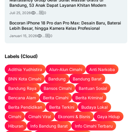
Bandung, 53 Anak Dapat Layanan Khitan Modern
Juli 25, 2026
...
0
Bocoran iPhone 18 Pro dan Pro Max: Desain Baru, Baterai
Lebih Besar, hingga Kamera Kelas Profesional
Januari 15, 2026
...
0
Labels (Cloud)
Adithia Yudhistira
Alun-Alun Cimahi
Anti Narkoba
BNN Kota Cimahi
Bandung
Bandung Barat
Bandung Raya
Bansos Cimahi
Bantuan Sosial
Bencana Alam
Berita Cimahi
Berita Kriminal
Berita Pendidikan
Berita Terkini
Budaya Lokal
Cimahi
Cimahi Viral
Ekonomi & Bisnis
Gaya Hidup
Hiburan
Info Bandung Barat
Info Cimahi Terbaru