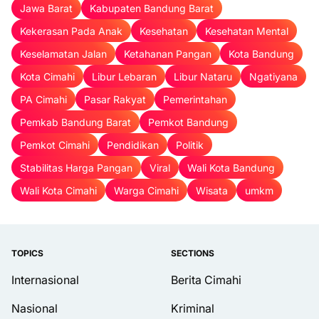
Jawa Barat
Kabupaten Bandung Barat
Kekerasan Pada Anak
Kesehatan
Kesehatan Mental
Keselamatan Jalan
Ketahanan Pangan
Kota Bandung
Kota Cimahi
Libur Lebaran
Libur Nataru
Ngatiyana
PA Cimahi
Pasar Rakyat
Pemerintahan
Pemkab Bandung Barat
Pemkot Bandung
Pemkot Cimahi
Pendidikan
Politik
Stabilitas Harga Pangan
Viral
Wali Kota Bandung
Wali Kota Cimahi
Warga Cimahi
Wisata
umkm
TOPICS
SECTIONS
Internasional
Berita Cimahi
Nasional
Kriminal