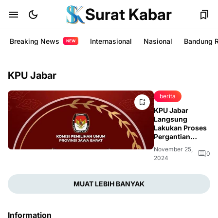
Surat Kabar
Breaking News
Internasional
Nasional
Bandung 
NEW
KPU Jabar
berita
KPU Jabar
Langsung
Lakukan Proses
Pergantian
Calon Wakil
November 25,
Bupati Ciamis
0
2024
setelah
Meninggalnya
Yana D Putra
MUAT LEBIH BANYAK
Information