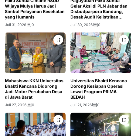
Paku Sunda Cimahi: RSUD
Paguyuban Paku Sunda
Wijaya Mulya Harus Jadi
Gelar Aksi di PLN Jabar dan
Simbol Pelayanan Kesehatan
Disbudparpora Bandung,
yang Humanis
Desak Audit Kelistrikan
hingga Bongkar Videotron
Juli 31, 2026
0
Juli 30, 2026
0
Mahasiswa KKN Universitas
Universitas Bhakti Kencana
Bhakti Kencana Didorong
Dorong Kesiapan Operasi
Jadi Motor Perubahan Desa
Lewat Program PRIMA
di Jawa Barat
BEDAH
Juli 27, 2026
0
Juli 21, 2026
0