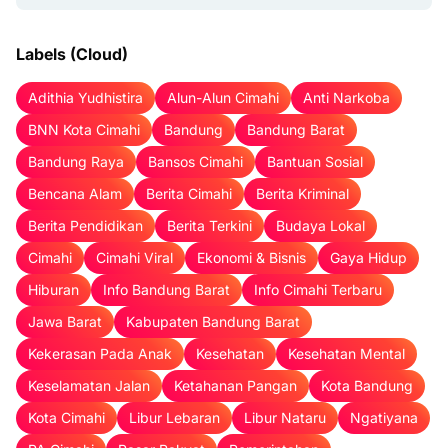
Labels (Cloud)
Adithia Yudhistira
Alun-Alun Cimahi
Anti Narkoba
BNN Kota Cimahi
Bandung
Bandung Barat
Bandung Raya
Bansos Cimahi
Bantuan Sosial
Bencana Alam
Berita Cimahi
Berita Kriminal
Berita Pendidikan
Berita Terkini
Budaya Lokal
Cimahi
Cimahi Viral
Ekonomi & Bisnis
Gaya Hidup
Hiburan
Info Bandung Barat
Info Cimahi Terbaru
Jawa Barat
Kabupaten Bandung Barat
Kekerasan Pada Anak
Kesehatan
Kesehatan Mental
Keselamatan Jalan
Ketahanan Pangan
Kota Bandung
Kota Cimahi
Libur Lebaran
Libur Nataru
Ngatiyana