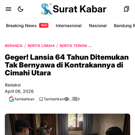
Surat Kabar
Breaking News
Internasional
Nasional
Bandung 
NEW
BERANDA
BERITA CIMAHI
BERITA TERKINI
INFO CIMAHI TERBARU
Geger! Lansia 64 Tahun Ditemukan
Tak Bernyawa di Kontrakannya di
Cimahi Utara
Redaksi
April 06, 2026
Tambahkan
Tambahkan
...
0