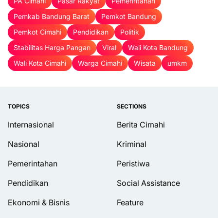
PA Cimahi
Pasar Rakyat
Pemerintahan
Pemkab Bandung Barat
Pemkot Bandung
Pemkot Cimahi
Pendidikan
Politik
Stabilitas Harga Pangan
Viral
Wali Kota Bandung
Wali Kota Cimahi
Warga Cimahi
Wisata
umkm
TOPICS
SECTIONS
Internasional
Berita Cimahi
Nasional
Kriminal
Pemerintahan
Peristiwa
Pendidikan
Social Assistance
Ekonomi & Bisnis
Feature