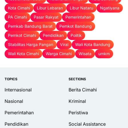
Kota Cimahi
Libur Lebaran
Libur Nataru
Ngatiyana
PA Cimahi
Pasar Rakyat
Pemerintahan
Pemkab Bandung Barat
Pemkot Bandung
Pemkot Cimahi
Pendidikan
Politik
Stabilitas Harga Pangan
Viral
Wali Kota Bandung
Wali Kota Cimahi
Warga Cimahi
Wisata
umkm
TOPICS
SECTIONS
Internasional
Berita Cimahi
Nasional
Kriminal
Pemerintahan
Peristiwa
Pendidikan
Social Assistance