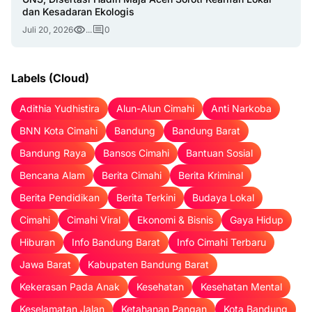
dan Kesadaran Ekologis
Juli 20, 2026
...
0
Labels (Cloud)
Adithia Yudhistira
Alun-Alun Cimahi
Anti Narkoba
BNN Kota Cimahi
Bandung
Bandung Barat
Bandung Raya
Bansos Cimahi
Bantuan Sosial
Bencana Alam
Berita Cimahi
Berita Kriminal
Berita Pendidikan
Berita Terkini
Budaya Lokal
Cimahi
Cimahi Viral
Ekonomi & Bisnis
Gaya Hidup
Hiburan
Info Bandung Barat
Info Cimahi Terbaru
Jawa Barat
Kabupaten Bandung Barat
Kekerasan Pada Anak
Kesehatan
Kesehatan Mental
Keselamatan Jalan
Ketahanan Pangan
Kota Bandung