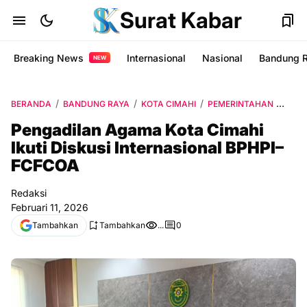
Surat Kabar
Breaking News
Internasional
Nasional
Bandung 
NEW
BERANDA
BANDUNG RAYA
KOTA CIMAHI
PEMERINTAHAN
PENG
Pengadilan Agama Kota Cimahi
Ikuti Diskusi Internasional BPHPI–
FCFCOA
Redaksi
Februari 11, 2026
Tambahkan
Tambahkan
...
0