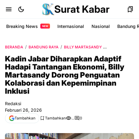
Surat Kabar
Breaking News
Internasional
Nasional
Bandung 
NEW
BERANDA
BANDUNG RAYA
BILLY MARTASANDY
EKONOMI & BISNI
Kadin Jabar Diharapkan Adaptif
Hadapi Tantangan Ekonomi, Billy
Martasandy Dorong Penguatan
Kolaborasi dan Kepemimpinan
Inklusi
Redaksi
Februari 26, 2026
Tambahkan
Tambahkan
...
0