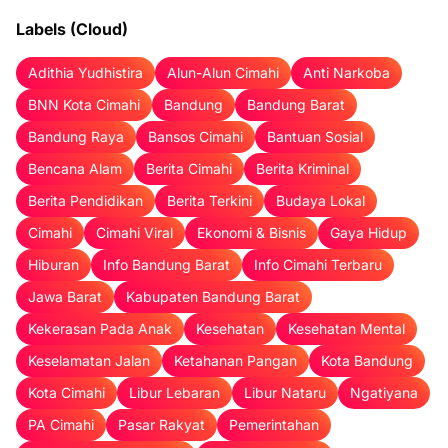
Labels (Cloud)
Adithia Yudhistira
Alun-Alun Cimahi
Anti Narkoba
BNN Kota Cimahi
Bandung
Bandung Barat
Bandung Raya
Bansos Cimahi
Bantuan Sosial
Bencana Alam
Berita Cimahi
Berita Kriminal
Berita Pendidikan
Berita Terkini
Budaya Lokal
Cimahi
Cimahi Viral
Ekonomi & Bisnis
Gaya Hidup
Hiburan
Info Bandung Barat
Info Cimahi Terbaru
Jawa Barat
Kabupaten Bandung Barat
Kekerasan Pada Anak
Kesehatan
Kesehatan Mental
Keselamatan Jalan
Ketahanan Pangan
Kota Bandung
Kota Cimahi
Libur Lebaran
Libur Nataru
Ngatiyana
PA Cimahi
Pasar Rakyat
Pemerintahan