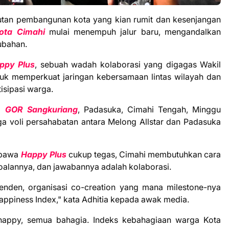
tutan pembangunan kota yang kian rumit dan kesenjangan
ota Cimahi
mulai menempuh jalur baru, mengandalkan
ubahan.
ppy Plus
, sebuah wadah kolaborasi yang digagas Wakil
tuk memperkuat jaringan kebersamaan lintas wilayah dan
isipasi warga.
di
GOR Sangkuriang
, Padasuka, Cimahi Tengah, Minggu
ga voli persahabatan antara Melong Allstar dan Padasuka
dibawa
Happy Plus
cukup tegas, Cimahi membutuhkan cara
oalannya, dan jawabannya adalah kolaborasi.
penden, organisasi co-creation yang mana milestone-nya
Happiness Index," kata Adhitia kepada awak media.
happy, semua bahagia. Indeks kebahagiaan warga Kota