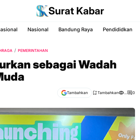
Surat Kabar
nasional
Nasional
Bandung Raya
Pendididkan
HRAGA
PEMERINTAHAN
curkan sebagai Wadah
Muda
Tambahkan
Tambahkan
...
0