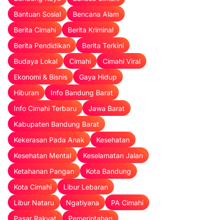
Bantuan Sosial
Bencana Alam
Berita Cimahi
Berita Kriminal
Berita Pendidikan
Berita Terkini
Budaya Lokal
Cimahi
Cimahi Viral
Ekonomi & Bisnis
Gaya Hidup
Hiburan
Info Bandung Barat
Info Cimahi Terbaru
Jawa Barat
Kabupaten Bandung Barat
Kekerasan Pada Anak
Kesehatan
Kesehatan Mental
Keselamatan Jalan
Ketahanan Pangan
Kota Bandung
Kota Cimahi
Libur Lebaran
Libur Nataru
Ngatiyana
PA Cimahi
Pasar Rakyat
Pemerintahan