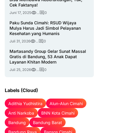
Cek Faktanya!
Juni 17, 2025
...
0
Paku Sunda Cimahi: RSUD Wijaya
Mulya Harus Jadi Simbol Pelayanan
Kesehatan yang Humanis
Juli 31, 2026
...
0
Martasandy Group Gelar Sunat Massal
Gratis di Bandung, 53 Anak Dapat
Layanan Khitan Modern
Juli 25, 2026
...
0
Labels (Cloud)
Adithia Yudhistira
Alun-Alun Cimahi
Anti Narkoba
BNN Kota Cimahi
Bandung
Bandung Barat
Bandung Raya
Bansos Cimahi