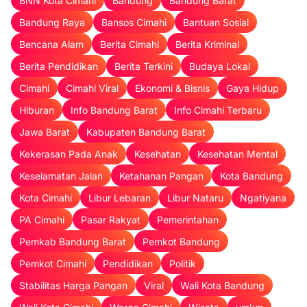
BNN Kota Cimahi
Bandung
Bandung Barat
Bandung Raya
Bansos Cimahi
Bantuan Sosial
Bencana Alam
Berita Cimahi
Berita Kriminal
Berita Pendidikan
Berita Terkini
Budaya Lokal
Cimahi
Cimahi Viral
Ekonomi & Bisnis
Gaya Hidup
Hiburan
Info Bandung Barat
Info Cimahi Terbaru
Jawa Barat
Kabupaten Bandung Barat
Kekerasan Pada Anak
Kesehatan
Kesehatan Mental
Keselamatan Jalan
Ketahanan Pangan
Kota Bandung
Kota Cimahi
Libur Lebaran
Libur Nataru
Ngatiyana
PA Cimahi
Pasar Rakyat
Pemerintahan
Pemkab Bandung Barat
Pemkot Bandung
Pemkot Cimahi
Pendidikan
Politik
Stabilitas Harga Pangan
Viral
Wali Kota Bandung