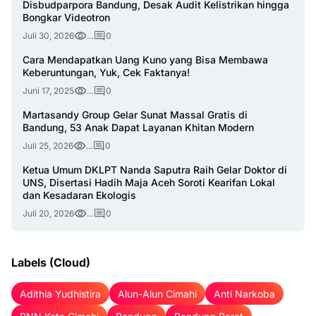
Disbudparpora Bandung, Desak Audit Kelistrikan hingga
Bongkar Videotron
Juli 30, 2026
...
0
Cara Mendapatkan Uang Kuno yang Bisa Membawa
Keberuntungan, Yuk, Cek Faktanya!
Juni 17, 2025
...
0
Martasandy Group Gelar Sunat Massal Gratis di
Bandung, 53 Anak Dapat Layanan Khitan Modern
Juli 25, 2026
...
0
Ketua Umum DKLPT Nanda Saputra Raih Gelar Doktor di
UNS, Disertasi Hadih Maja Aceh Soroti Kearifan Lokal
dan Kesadaran Ekologis
Juli 20, 2026
...
0
Labels (Cloud)
Adithia Yudhistira
Alun-Alun Cimahi
Anti Narkoba