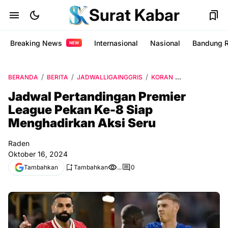
Surat Kabar
Breaking News
Internasional
Nasional
Bandung 
NEW
BERANDA
BERITA
JADWALLIGAINGGRIS
KORAN
PREMIERLEAG
Jadwal Pertandingan Premier
League Pekan Ke-8 Siap
Menghadirkan Aksi Seru
Raden
Oktober 16, 2024
Tambahkan
Tambahkan
...
0