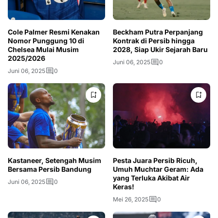
Cole Palmer Resmi Kenakan
Beckham Putra Perpanjang
Nomor Punggung 10 di
Kontrak di Persib hingga
Chelsea Mulai Musim
2028, Siap Ukir Sejarah Baru
2025/2026
Juni 06, 2025
0
Juni 06, 2025
0
Kastaneer, Setengah Musim
Pesta Juara Persib Ricuh,
Bersama Persib Bandung
Umuh Muchtar Geram: Ada
yang Terluka Akibat Air
Juni 06, 2025
0
Keras!
Mei 26, 2025
0