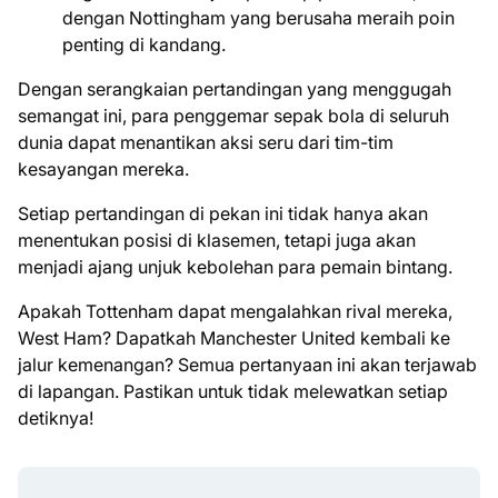
dengan Nottingham yang berusaha meraih poin
penting di kandang.
Dengan serangkaian pertandingan yang menggugah
semangat ini, para penggemar sepak bola di seluruh
dunia dapat menantikan aksi seru dari tim-tim
kesayangan mereka.
Setiap pertandingan di pekan ini tidak hanya akan
menentukan posisi di klasemen, tetapi juga akan
menjadi ajang unjuk kebolehan para pemain bintang.
Apakah Tottenham dapat mengalahkan rival mereka,
West Ham? Dapatkah Manchester United kembali ke
jalur kemenangan? Semua pertanyaan ini akan terjawab
di lapangan. Pastikan untuk tidak melewatkan setiap
detiknya!