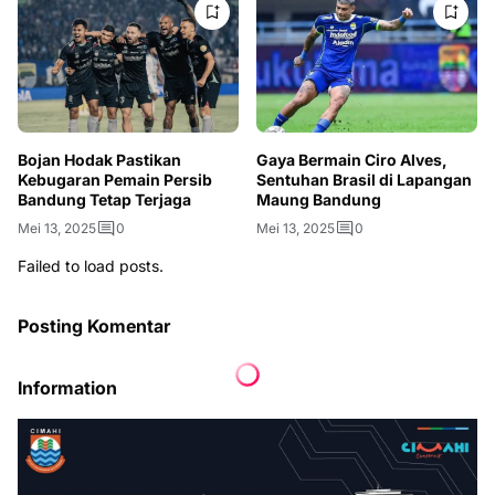
Bojan Hodak Pastikan
Gaya Bermain Ciro Alves,
Kebugaran Pemain Persib
Sentuhan Brasil di Lapangan
Bandung Tetap Terjaga
Maung Bandung
Mei 13, 2025
0
Mei 13, 2025
0
Failed to load posts.
Posting Komentar
Information