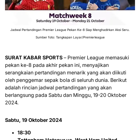
Jadwal Pertandingan Premier League Pekan Ke-8 Siap Menghadirkan Aksi Seru
.
Sumber foto: Tangkapan Layar/Premierleague
SURAT KABAR SPORTS
– Premier League memasuki
pekan ke-8 pada akhir pekan ini, menyajikan
serangkaian pertandingan menarik yang akan diikuti
oleh penggemar sepak bola di seluruh dunia. Berikut
adalah rincian jadwal pertandingan yang akan
berlangsung pada Sabtu dan Minggu, 19-20 Oktober
2024.
Sabtu, 19 Oktober 2024
18:30