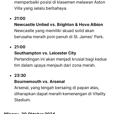
memperbaiki posisi di klasemen melawan Aston
Villa yang selalu berbahaya.
21:00
Newcastle United vs. Brighton & Hove Albion
Newcastle yang memiliki skuad solid akan
berusaha meraih poin penuh di St. James' Park.
21:00
Southampton vs. Leicester City
Pertandingan ini akan menjadi krusial bagi kedua
tim dalam upaya menjauh dari zona merah.
23:30
Bournemouth vs. Arsenal
Arsenal, yang tengah bersaing di papan atas,
diharapkan dapat meraih kemenangan di Vitality
Stadium.