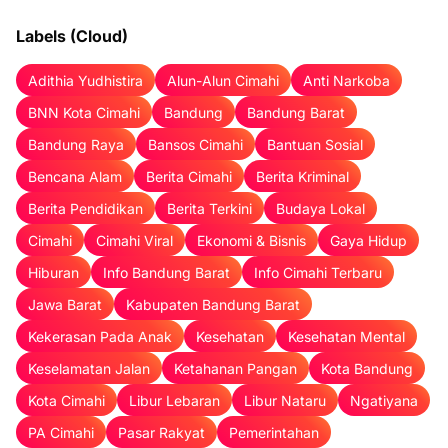
Labels (Cloud)
Adithia Yudhistira
Alun-Alun Cimahi
Anti Narkoba
BNN Kota Cimahi
Bandung
Bandung Barat
Bandung Raya
Bansos Cimahi
Bantuan Sosial
Bencana Alam
Berita Cimahi
Berita Kriminal
Berita Pendidikan
Berita Terkini
Budaya Lokal
Cimahi
Cimahi Viral
Ekonomi & Bisnis
Gaya Hidup
Hiburan
Info Bandung Barat
Info Cimahi Terbaru
Jawa Barat
Kabupaten Bandung Barat
Kekerasan Pada Anak
Kesehatan
Kesehatan Mental
Keselamatan Jalan
Ketahanan Pangan
Kota Bandung
Kota Cimahi
Libur Lebaran
Libur Nataru
Ngatiyana
PA Cimahi
Pasar Rakyat
Pemerintahan