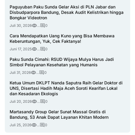
Paguyuban Paku Sunda Gelar Aksi di PLN Jabar dan
Disbudparpora Bandung, Desak Audit Kelistrikan hingga
Bongkar Videotron
Juli 30, 2026
...
0
Cara Mendapatkan Uang Kuno yang Bisa Membawa
Keberuntungan, Yuk, Cek Faktanya!
Juni 17, 2025
...
0
Paku Sunda Cimahi: RSUD Wijaya Mulya Harus Jadi
Simbol Pelayanan Kesehatan yang Humanis
Juli 31, 2026
...
0
Ketua Umum DKLPT Nanda Saputra Raih Gelar Doktor di
UNS, Disertasi Hadih Maja Aceh Soroti Kearifan Lokal
dan Kesadaran Ekologis
Juli 20, 2026
...
0
Martasandy Group Gelar Sunat Massal Gratis di
Bandung, 53 Anak Dapat Layanan Khitan Modern
Juli 25, 2026
...
0