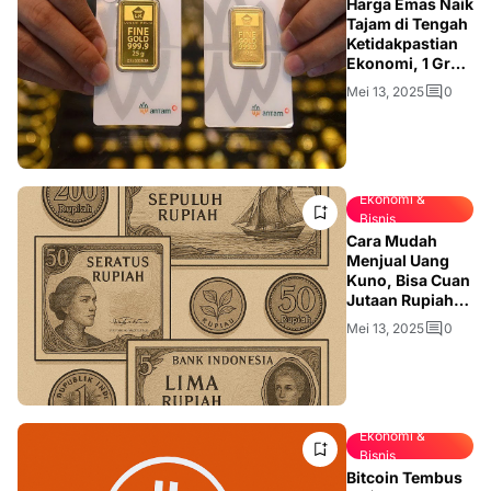
Harga Emas Naik
Tajam di Tengah
Ketidakpastian
Ekonomi, 1 Gram
Tembus Rp1,888
Mei 13, 2025
0
Juta
Ekonomi &
Bisnis
Cara Mudah
Menjual Uang
Kuno, Bisa Cuan
Jutaan Rupiah
dari Koleksi
Mei 13, 2025
0
Lama
Ekonomi &
Bisnis
Bitcoin Tembus