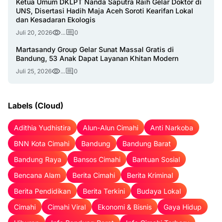
Ketua Umum DKLPT Nanda Saputra Raih Gelar Doktor di
UNS, Disertasi Hadih Maja Aceh Soroti Kearifan Lokal
dan Kesadaran Ekologis
Juli 20, 2026
...
0
Martasandy Group Gelar Sunat Massal Gratis di
Bandung, 53 Anak Dapat Layanan Khitan Modern
Juli 25, 2026
...
0
Labels (Cloud)
Adithia Yudhistira
Alun-Alun Cimahi
Anti Narkoba
BNN Kota Cimahi
Bandung
Bandung Barat
Bandung Raya
Bansos Cimahi
Bantuan Sosial
Bencana Alam
Berita Cimahi
Berita Kriminal
Berita Pendidikan
Berita Terkini
Budaya Lokal
Cimahi
Cimahi Viral
Ekonomi & Bisnis
Gaya Hidup