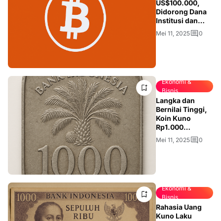
US$100.000,
Didorong Dana
Institusi dan
Regulasi yang
Mei 11, 2025
0
Makin
Bersahabat
Ekonomi &
Bisnis
Langka dan
Bernilai Tinggi,
Koin Kuno
Rp1.000
Bergambar
Mei 11, 2025
0
Kelapa Sawit
Jadi Incaran
Kolektor
Ekonomi &
Bisnis
Rahasia Uang
Kuno Laku