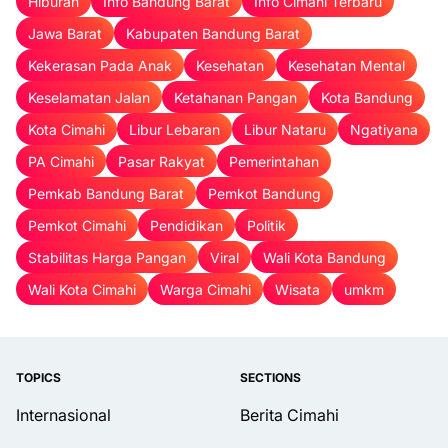
Hiburan
Info Bandung Barat
Info Cimahi Terbaru
Jawa Barat
Kabupaten Bandung Barat
Kekerasan Pada Anak
Kesehatan
Kesehatan Mental
Keselamatan Jalan
Ketahanan Pangan
Kota Bandung
Kota Cimahi
Libur Lebaran
Libur Nataru
Ngatiyana
PA Cimahi
Pasar Rakyat
Pemerintahan
Pemkab Bandung Barat
Pemkot Bandung
Pemkot Cimahi
Pendidikan
Politik
Stabilitas Harga Pangan
Viral
Wali Kota Bandung
Wali Kota Cimahi
Warga Cimahi
Wisata
umkm
TOPICS
SECTIONS
Internasional
Berita Cimahi