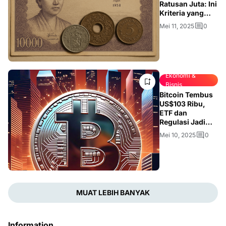
Ratusan Juta: Ini
Kriteria yang
Dicari Kolektor
Mei 11, 2025
0
Ekonomi &
Bisnis
Bitcoin Tembus
US$103 Ribu,
ETF dan
Regulasi Jadi
Pendorong
Mei 10, 2025
0
MUAT LEBIH BANYAK
Information